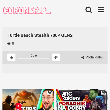
Skip
to
content
Turtle Beach Stealth 700P GEN2
0
0
/
0
Podaj dalej
HD
HD