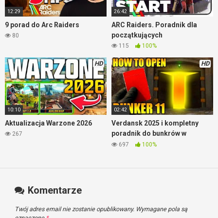
12:29
26:42
9 porad do Arc Raiders
ARC Raiders. Poradnik dla
początkujących
80
115
100%
HD
HD
10:10
02:42
Aktualizacja Warzone 2026
Verdansk 2025 i kompletny
poradnik do bunkrów w
267
Warzone
697
100%
Komentarze
Twój adres email nie zostanie opublikowany.
Wymagane pola są
oznaczone
*