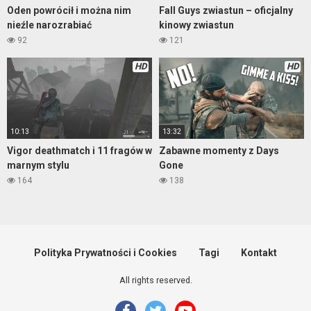
Oden powrócił i można nim
Fall Guys zwiastun – oficjalny
nieźle narozrabiać
kinowy zwiastun
92
121
HD
HD
10:13
13:32
Vigor deathmatch i 11 fragów w
Zabawne momenty z Days
marnym stylu
Gone
164
138
Polityka Prywatności i Cookies
Tagi
Kontakt
All rights reserved.