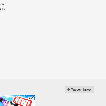
e w
czas
Więcej filmów
HD