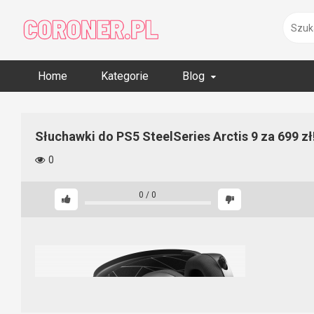
Skip
to
content
Home
Kategorie
Blog
Słuchawki do PS5 SteelSeries Arctis 9 za 699 zł
0
0
/
0