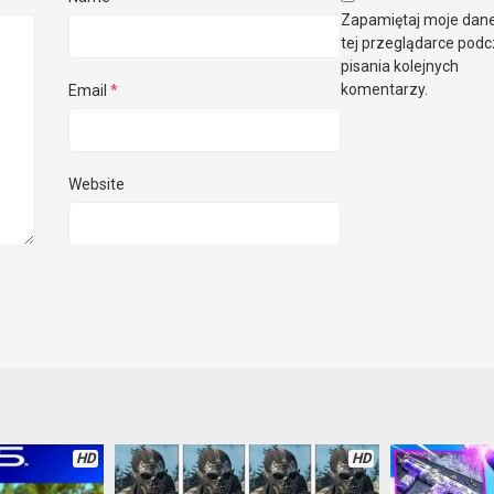
Zapamiętaj moje dan
tej przeglądarce pod
pisania kolejnych
komentarzy.
Email
*
Website
HD
HD