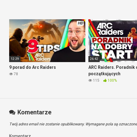
Słuchawki do PS5 SteelSeries Arctis 9 za 699 zł!
HD
12:29
26:42
9 porad do Arc Raiders
ARC Raiders. Poradnik 
początkujących
78
115
100%
Komentarze
Twój adres email nie zostanie opublikowany.
Wymagane pola są oznaczon
Komentarz