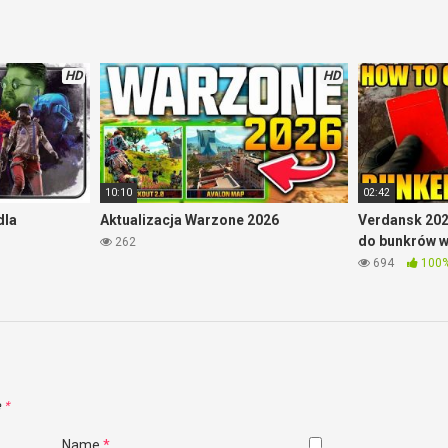
HD
HD
10:10
02:42
dla
Aktualizacja Warzone 2026
Verdansk 202
do bunkrów 
262
694
100
e
*
Name
*