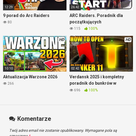
12:29
26:42
9 porad do Arc Raiders
ARC Raiders. Poradnik dla
początkujących
80
115
100%
HD
HD
10:10
02:42
Aktualizacja Warzone 2026
Verdansk 2025 i kompletny
poradnik do bunkrów w
266
Warzone
696
100%
Komentarze
Twój adres email nie zostanie opublikowany.
Wymagane pola są
oznaczone
*