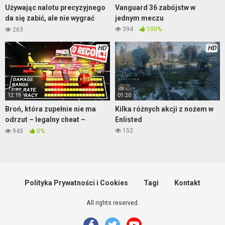
Używając nalotu precyzyjnego
Vanguard 36 zabójstw w
da się zabić, ale nie wygrać
jednym meczu
mecz
394
100%
263
HD
HD
12:19
01:20
Broń, która zupełnie nie ma
Kilka różnych akcji z nożem w
odrzut – legalny cheat –
Enlisted
Warzone
152
943
0%
Polityka Prywatności i Cookies
Tagi
Kontakt
All rights reserved.