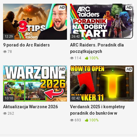
HD
HD
12:29
26:42
9 porad do Arc Raiders
ARC Raiders. Poradnik dla
początkujących
78
114
100%
HD
HD
10:10
02:42
Aktualizacja Warzone 2026
Verdansk 2025 i kompletny
poradnik do bunkrów w
262
Warzone
693
100%