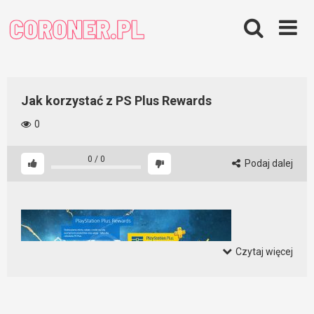
Skip
to
content
Jak korzystać z PS Plus Rewards
0
0
/
0
Podaj dalej
Czytaj więcej
Jak korzystać z PS Plus Rewards