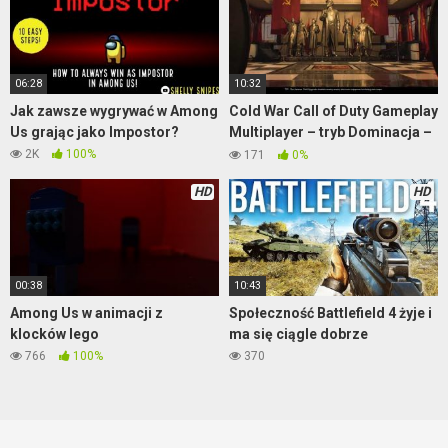
06:28
10:32
Jak zawsze wygrywać w Among
Cold War Call of Duty Gameplay
Us grając jako Impostor?
Multiplayer – tryb Dominacja –
mapa Moscow
2K
100%
171
0%
HD
HD
00:38
10:43
Among Us w animacji z
Społeczność Battlefield 4 żyje i
klocków lego
ma się ciągle dobrze
766
100%
370