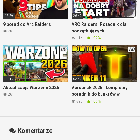
12:29
26:42
9 porad do Arc Raiders
ARC Raiders. Poradnik dla
początkujących
78
114
100%
HD
HD
10:10
02:42
Aktualizacja Warzone 2026
Verdansk 2025 i kompletny
poradnik do bunkrów w
261
Warzone
693
100%
Komentarze