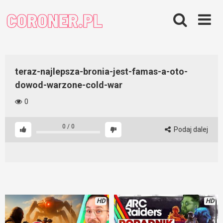
Skip
to
content
teraz-najlepsza-bronia-jest-famas-a-oto-
dowod-warzone-cold-war
0
0
/
0
Podaj dalej
HD
HD