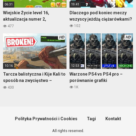
06:31
19:41
Wiejskie Życie level 16,
Dlaczego pod koniec meczy
aktualizacja numer 2,
wszyscy jeżdżą ciężarówkami?
rozgrywka w HD 1080p
102
477
HD
HD
10:16
12:53
Tarcza balistyczna i Kije Kali to
Warzone PS4 vs PS4 pro –
sposób na zwycięstwo –
porównanie grafiki
Warzone
1K
430
Polityka Prywatności i Cookies
Tagi
Kontakt
All rights reserved.