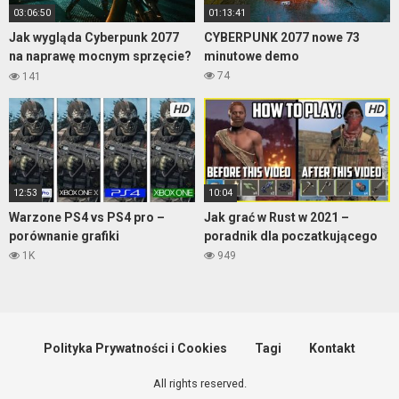
03:06:50
01:13:41
Jak wygląda Cyberpunk 2077
CYBERPUNK 2077 nowe 73
na naprawę mocnym sprzęcie?
minutowe demo
– gameplay część 1
74
141
HD
HD
12:53
10:04
Warzone PS4 vs PS4 pro –
Jak grać w Rust w 2021 –
porównanie grafiki
poradnik dla poczatkującego
1K
949
Polityka Prywatności i Cookies
Tagi
Kontakt
All rights reserved.