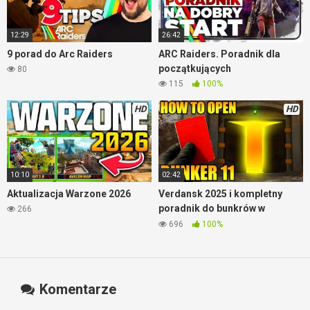
12:29
26:42
9 porad do Arc Raiders
ARC Raiders. Poradnik dla
początkujących
80
115
100%
HD
HD
10:10
02:42
Aktualizacja Warzone 2026
Verdansk 2025 i kompletny
poradnik do bunkrów w
266
Warzone
696
100%
Komentarze