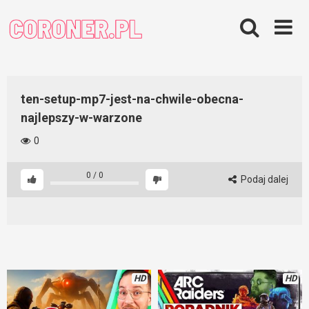
Skip
to
content
ten-setup-mp7-jest-na-chwile-obecna-
najlepszy-w-warzone
0
0
/
0
Podaj dalej
HD
HD