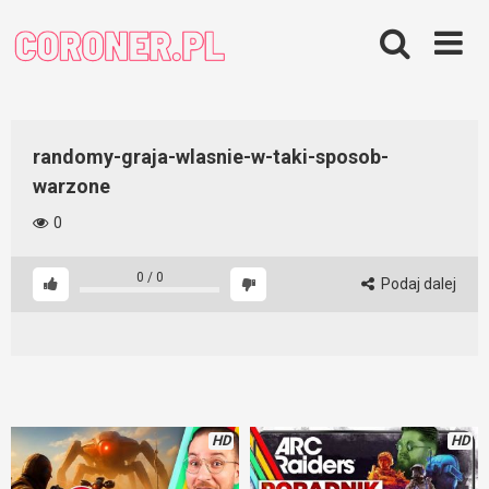
Skip
to
content
randomy-graja-wlasnie-w-taki-sposob-
warzone
0
0
/
0
Podaj dalej
HD
HD