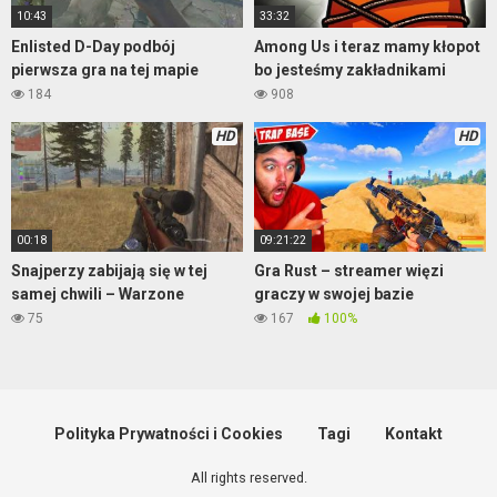
10:43
33:32
Enlisted D-Day podbój
Among Us i teraz mamy kłopot
pierwsza gra na tej mapie
bo jesteśmy zakładnikami
184
908
HD
HD
00:18
09:21:22
Snajperzy zabijają się w tej
Gra Rust – streamer więzi
samej chwili – Warzone
graczy w swojej bazie
75
167
100%
Polityka Prywatności i Cookies
Tagi
Kontakt
All rights reserved.