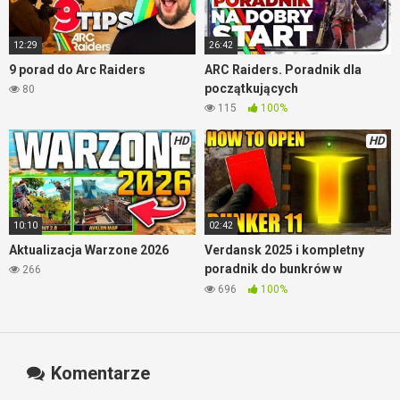
12:29
26:42
9 porad do Arc Raiders
ARC Raiders. Poradnik dla
początkujących
80
115
100%
HD
HD
10:10
02:42
Aktualizacja Warzone 2026
Verdansk 2025 i kompletny
poradnik do bunkrów w
266
Warzone
696
100%
Komentarze