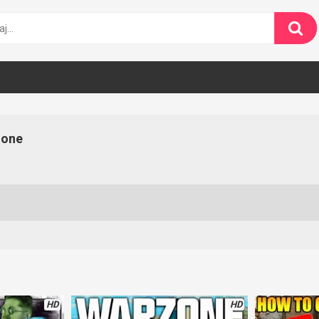
zone
HD
HD