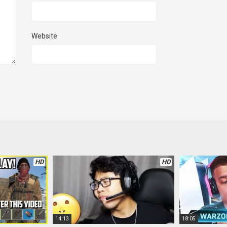
Website
HD
HD
14:13
18:05