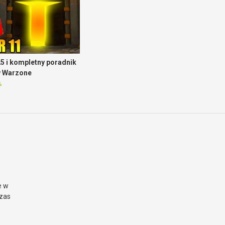
5 i kompletny poradnik
w Warzone
%
e w
czas