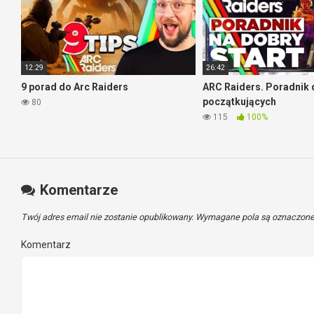
12:29
26:42
9 porad do Arc Raiders
ARC Raiders. Poradnik 
początkujących
80
115
100%
Komentarze
Twój adres email nie zostanie opublikowany.
Wymagane pola są oznaczon
Komentarz