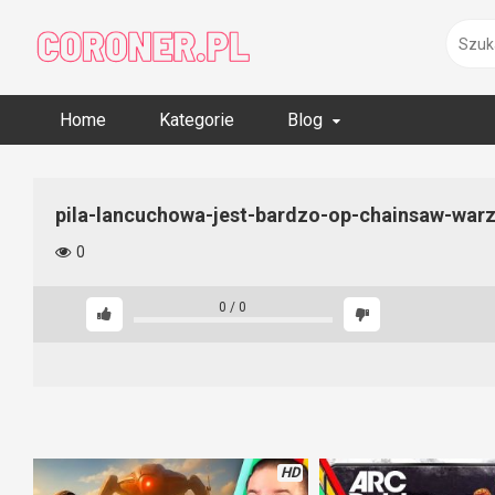
Skip
to
content
Home
Kategorie
Blog
pila-lancuchowa-jest-bardzo-op-chainsaw-war
0
0
/
0
HD