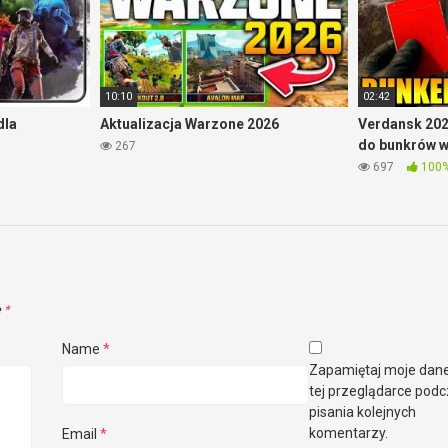
10:10
02:42
dla
Aktualizacja Warzone 2026
Verdansk 202
do bunkrów 
267
697
100
e
*
Name
*
Zapamiętaj moje dan
tej przeglądarce pod
pisania kolejnych
komentarzy.
Email
*