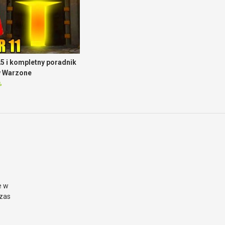
5 i kompletny poradnik
w Warzone
%
e w
czas