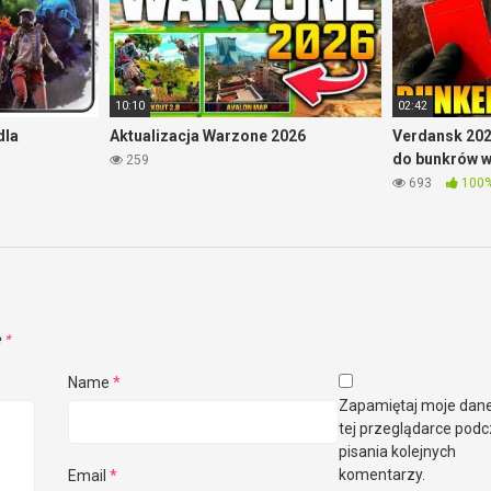
10:10
02:42
dla
Aktualizacja Warzone 2026
Verdansk 202
do bunkrów 
259
693
100
e
*
Name
*
Zapamiętaj moje dan
tej przeglądarce pod
pisania kolejnych
komentarzy.
Email
*