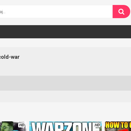
cold-war
HD
HD