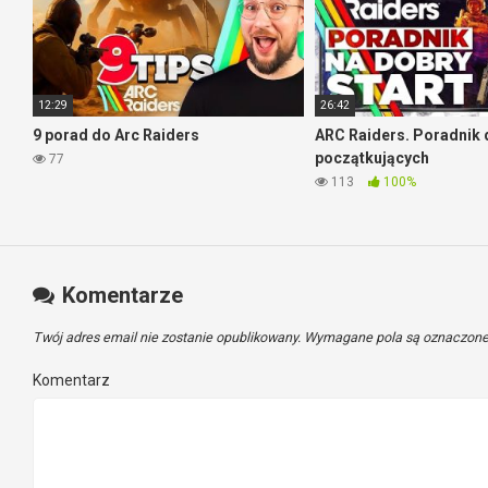
12:29
26:42
9 porad do Arc Raiders
ARC Raiders. Poradnik 
początkujących
77
113
100%
Komentarze
Twój adres email nie zostanie opublikowany.
Wymagane pola są oznaczon
Komentarz