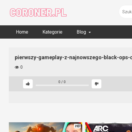
Skip
to
content
Home
Kategorie
Blog
pierwszy-gameplay-z-najnowszego-black-ops-
0
0
/
0
HD