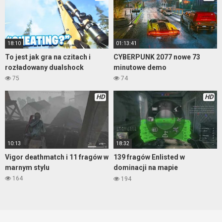
18:10
01:13:41
To jest jak gra na czitach i
CYBERPUNK 2077 nowe 73
rozładowany dualshock
minutowe demo
75
74
HD
HD
10:13
18:32
Vigor deathmatch i 11 fragów w
139 fragów Enlisted w
marnym stylu
dominacji na mapie
Pokrovskoe City
164
194