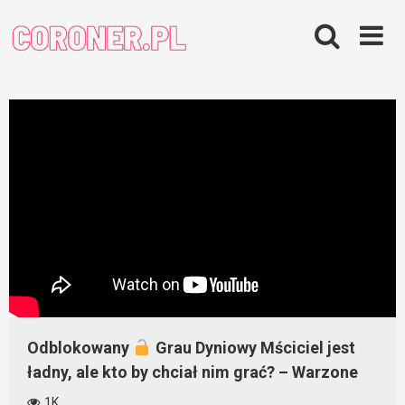
Skip
to
content
Odblokowany
Grau Dyniowy Mściciel jest
ładny, ale kto by chciał nim grać? – Warzone
1K