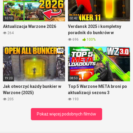
10:10
02:42
Aktualizacja Warzone 2026
Verdansk 2025 i kompletny
poradnik do bunkrów w
264
Warzone
696
100%
HD
19:20
08:50
Jak otworzyć każdy bunkier w
Top 5 Warzone META broni po
Warzone (2025)
aktualizacji sezonu 3
205
193
Pokaż więcej podobnych filmów