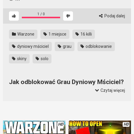
1
/
0
Podaj dalej
Warzone
1 miejsce
16 killi
dyniowy mściciel
grau
odblokowanie
skiny
solo
Jak odblokować Grau Dyniowy Mściciel?
Czytaj więcej
Odblokowanie tego Graua jest proste. Wystarczy tylko
ukończyć wszystkie zadania i zdobyć 16 różnych znajdziek.
Wymaga to trochę czasu, ale bez problemu można to
ogarnąć w jedno popołudnie. I wygląda ładnie, niektórym się
podoba, ale czy warto nim grać? W sumie to sami musicie
HD
HD
odpowiedzieć sobie na to pytanie. jak ktoś lubi kolorowe skiny,
będzie zachwycony. Bo osiągami to on nie powala.