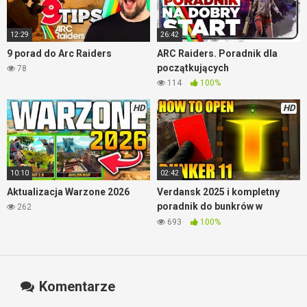
12:29
26:42
9 porad do Arc Raiders
ARC Raiders. Poradnik dla
początkujących
78
114
100%
HD
HD
10:10
02:42
Aktualizacja Warzone 2026
Verdansk 2025 i kompletny
poradnik do bunkrów w
262
Warzone
693
100%
Komentarze