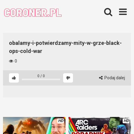
Skip
to
content
obalamy-i-potwierdzamy-mity-w-grze-black-
ops-cold-war
0
0
/
0
Podaj dalej
HD
HD