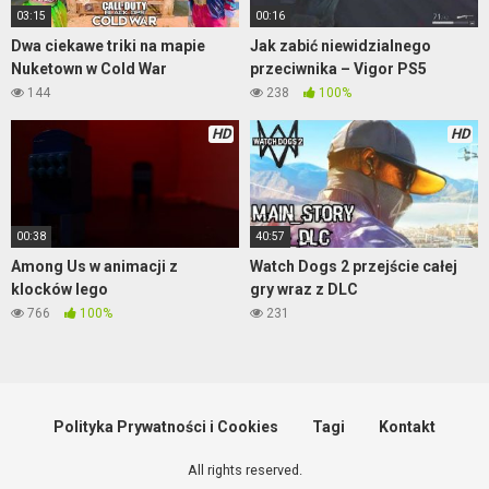
03:15
00:16
Dwa ciekawe triki na mapie
Jak zabić niewidzialnego
Nuketown w Cold War
przeciwnika – Vigor PS5
144
238
100%
HD
HD
00:38
40:57
Among Us w animacji z
Watch Dogs 2 przejście całej
klocków lego
gry wraz z DLC
766
100%
231
Polityka Prywatności i Cookies
Tagi
Kontakt
All rights reserved.