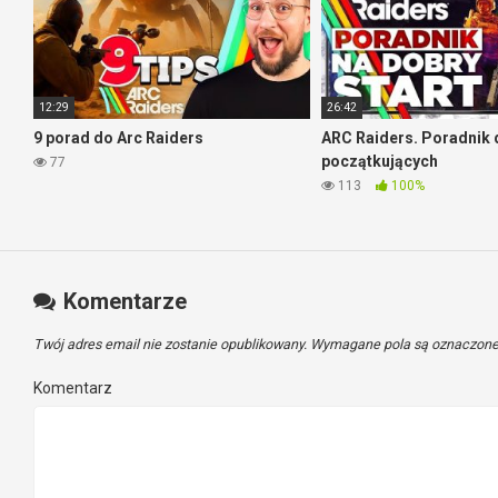
12:29
26:42
9 porad do Arc Raiders
ARC Raiders. Poradnik 
początkujących
77
113
100%
Komentarze
Twój adres email nie zostanie opublikowany.
Wymagane pola są oznaczon
Komentarz