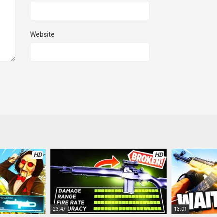
Website
HD
HD
23:47
13:01