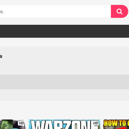
a
HD
HD