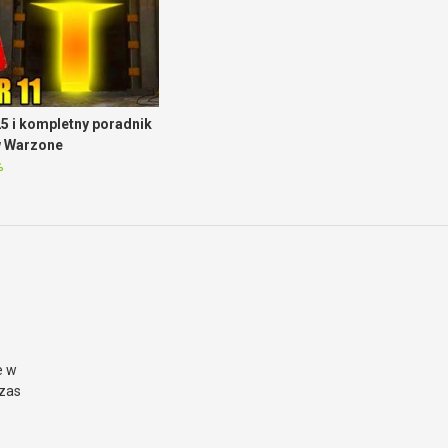
5 i kompletny poradnik
w Warzone
%
e w
czas