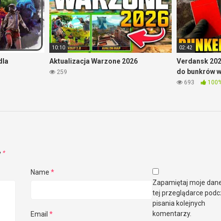
10:10
02:42
dla
Aktualizacja Warzone 2026
Verdansk 202
do bunkrów 
259
693
100
e
*
Name
*
Zapamiętaj moje dan
tej przeglądarce pod
pisania kolejnych
komentarzy.
Email
*