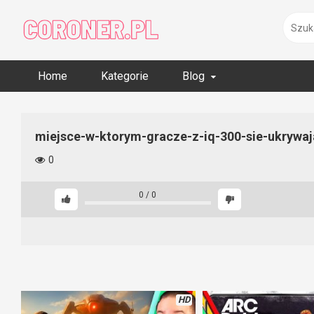
Skip
to
content
Home
Kategorie
Blog
miejsce-w-ktorym-gracze-z-iq-300-sie-ukrywaj
0
0
/
0
HD