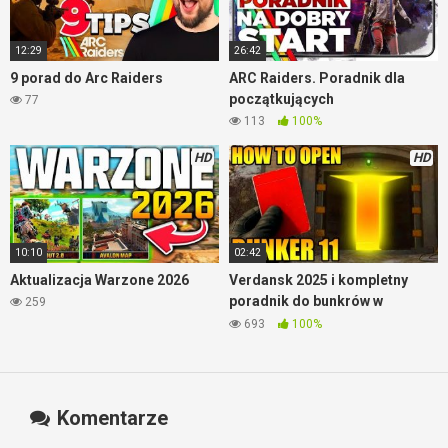
12:29
26:42
9 porad do Arc Raiders
ARC Raiders. Poradnik dla
początkujących
77
113
100%
HD
HD
10:10
02:42
Aktualizacja Warzone 2026
Verdansk 2025 i kompletny
poradnik do bunkrów w
259
Warzone
693
100%
Komentarze