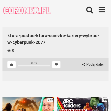
Skip
to
content
ktora-postac-ktora-sciezke-kariery-wybrac-
w-cyberpunk-2077
0
0
/
0
Podaj dalej
HD
HD