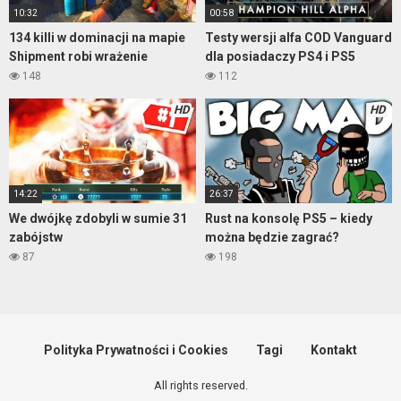
10:32
00:58
134 killi w dominacji na mapie
Testy wersji alfa COD Vanguard
Shipment robi wrażenie
dla posiadaczy PS4 i PS5
148
112
HD
HD
14:22
26:37
We dwójkę zdobyli w sumie 31
Rust na konsolę PS5 – kiedy
zabójstw
można będzie zagrać?
87
198
Polityka Prywatności i Cookies
Tagi
Kontakt
All rights reserved.