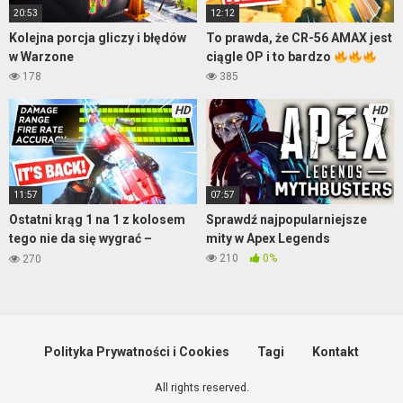
20:53
12:12
Kolejna porcja gliczy i błędów
To prawda, że CR-56 AMAX jest
w Warzone
ciągle OP i to bardzo
178
385
HD
HD
11:57
07:57
Ostatni krąg 1 na 1 z kolosem
Sprawdź najpopularniejsze
tego nie da się wygrać –
mity w Apex Legends
Warzone
210
0%
270
Polityka Prywatności i Cookies
Tagi
Kontakt
All rights reserved.