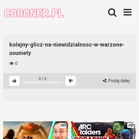
Skip
to
content
kolejny-glicz-na-niewidzialnosc-w-warzone-
usuniety
0
0
/
0
Podaj dalej
HD
HD