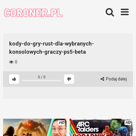
Skip
to
content
kody-do-gry-rust-dla-wybranych-
konsolowych-graczy-ps5-beta
0
0
/
0
Podaj dalej
HD
HD