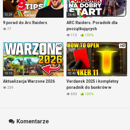
12:29
26:42
9 porad do Arc Raiders
ARC Raiders. Poradnik dla
początkujących
77
113
100%
HD
HD
10:10
02:42
Aktualizacja Warzone 2026
Verdansk 2025 i kompletny
poradnik do bunkrów w
259
Warzone
693
100%
Komentarze