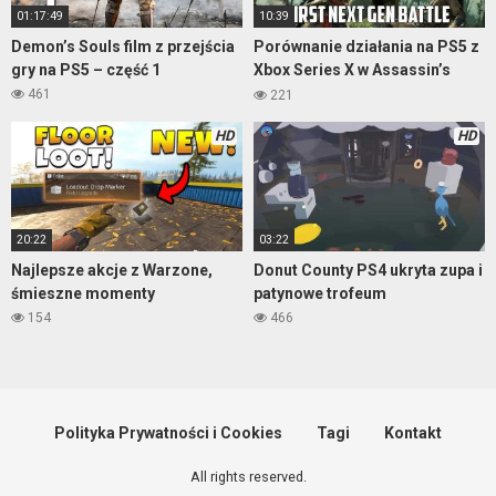
01:17:49
10:39
Demon’s Souls film z przejścia
Porównanie działania na PS5 z
gry na PS5 – część 1
Xbox Series X w Assassin’s
Creed: Valhalla
461
221
HD
HD
20:22
03:22
Najlepsze akcje z Warzone,
Donut County PS4 ukryta zupa i
śmieszne momenty
patynowe trofeum
154
466
Polityka Prywatności i Cookies
Tagi
Kontakt
All rights reserved.