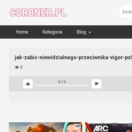
Skip
to
content
Home
Kategorie
Blog
jak-zabic-niewidzialnego-przeciwnika-vigor-ps
0
0
/
0
HD