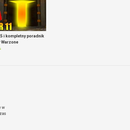
5 i kompletny poradnik
w Warzone
%
e w
czas