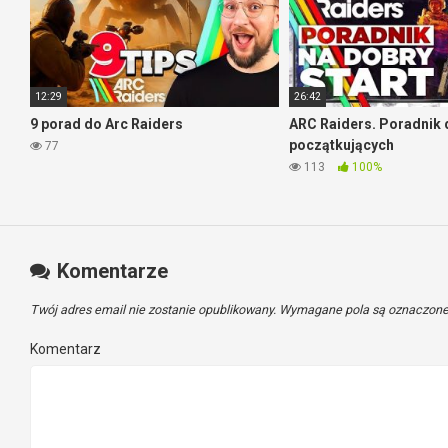
12:29
26:42
9 porad do Arc Raiders
ARC Raiders. Poradnik 
początkujących
77
113
100%
Komentarze
Twój adres email nie zostanie opublikowany.
Wymagane pola są oznaczon
Komentarz