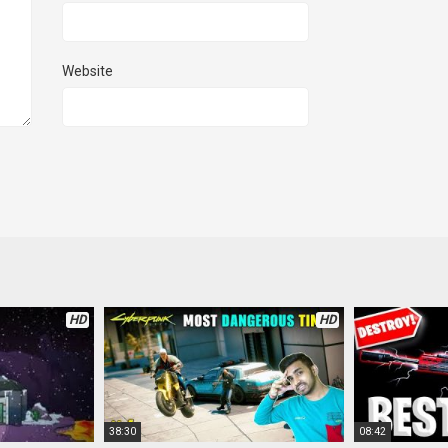
Website
HD
HD
38:30
08:42