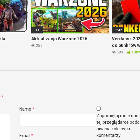
10:10
02:42
dla
Aktualizacja Warzone 2026
Verdansk 202
do bunkrów 
259
693
100
e
*
Name
*
Zapamiętaj moje dan
tej przeglądarce pod
pisania kolejnych
komentarzy.
Email
*