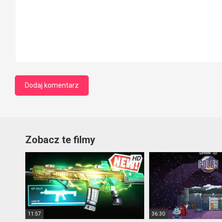
Zobacz te filmy
HD
11:57
36:30