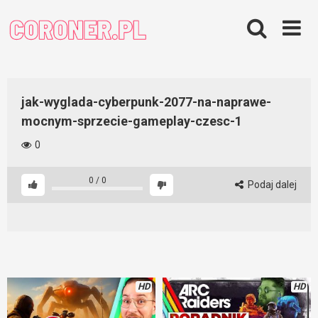
Skip
to
content
jak-wyglada-cyberpunk-2077-na-naprawe-
mocnym-sprzecie-gameplay-czesc-1
0
0
/
0
Podaj dalej
HD
HD