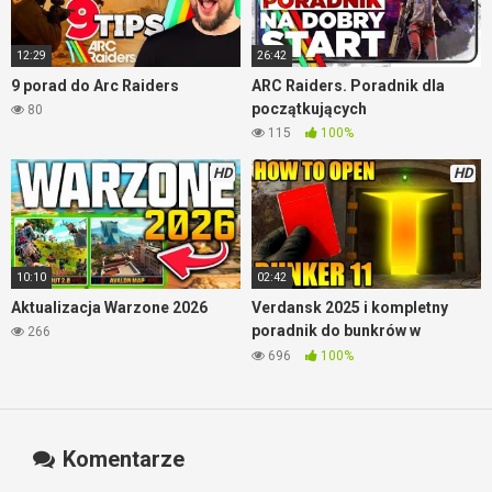
12:29
26:42
9 porad do Arc Raiders
ARC Raiders. Poradnik dla
początkujących
80
115
100%
HD
HD
10:10
02:42
Aktualizacja Warzone 2026
Verdansk 2025 i kompletny
poradnik do bunkrów w
266
Warzone
696
100%
Komentarze