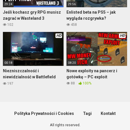
29:24
29:56
Jeśli kochasz gry RPG musisz
Enlisted beta na PS5 – jak
zagrać w Wasteland 3
wygląda rozgrywka?
102
458
HD
HD
00:18
08:20
Niezniszczalność i
Nowe exploity na pancerz i
niewidzialność w Battlefield
gotówkę – PC exploit
2042
88
100%
197
Polityka Prywatności i Cookies
Tagi
Kontakt
All rights reserved.