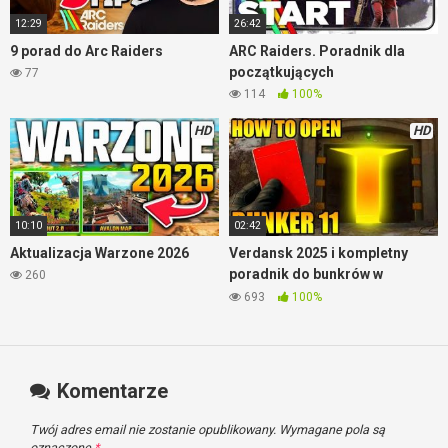
12:29
26:42
9 porad do Arc Raiders
ARC Raiders. Poradnik dla
początkujących
77
114
100%
HD
HD
10:10
02:42
Aktualizacja Warzone 2026
Verdansk 2025 i kompletny
poradnik do bunkrów w
260
Warzone
693
100%
Komentarze
Twój adres email nie zostanie opublikowany.
Wymagane pola są
oznaczone
*