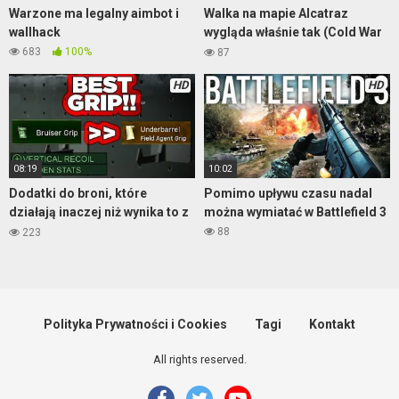
Warzone ma legalny aimbot i
Walka na mapie Alcatraz
wallhack
wygląda właśnie tak (Cold War
Warzone)
683
100%
87
HD
HD
08:19
10:02
Dodatki do broni, które
Pomimo upływu czasu nadal
działają inaczej niż wynika to z
można wymiatać w Battlefield 3
opisu – Warzone
88
223
Polityka Prywatności i Cookies
Tagi
Kontakt
All rights reserved.