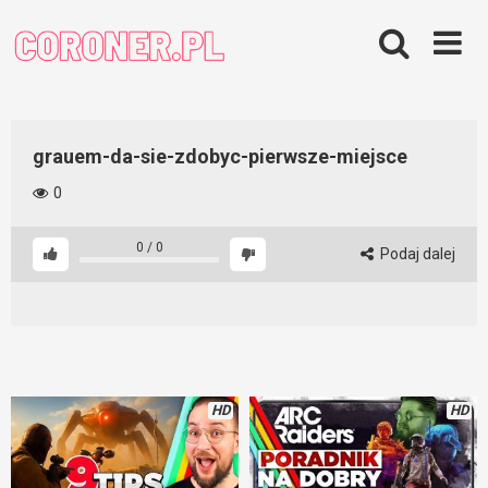
Skip
to
content
grauem-da-sie-zdobyc-pierwsze-miejsce
0
0
/
0
Podaj dalej
HD
HD