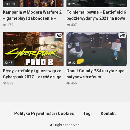
03:10:33
06:25
Kampania w Modern Warfare 2
To niemal pewne – Battlefield 6
– gameplay i zakończenie –
będzie wydany w 2021 na nowe
część 2
konsole!
179
407
HD
HD
22:46
03:22
Błędy, artefakty i glicze w grze
Donut County PS4 ukryta zupa i
Cyberpunk 2077 – część druga
patynowe trofeum
839
466
Polityka Prywatności i Cookies
Tagi
Kontakt
All rights reserved.