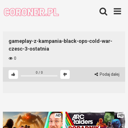
Skip
to
content
gameplay-z-kampania-black-ops-cold-war-
czesc-3-ostatnia
0
0
/
0
Podaj dalej
HD
HD