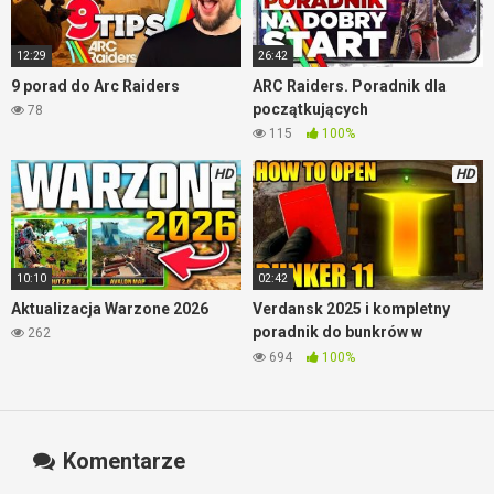
12:29
26:42
9 porad do Arc Raiders
ARC Raiders. Poradnik dla
początkujących
78
115
100%
HD
HD
10:10
02:42
Aktualizacja Warzone 2026
Verdansk 2025 i kompletny
poradnik do bunkrów w
262
Warzone
694
100%
Komentarze