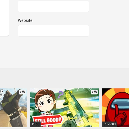
Website
HD
HD
11:50
01:25:08