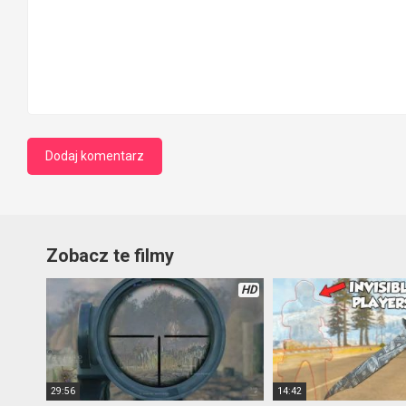
Zobacz te filmy
HD
29:56
14:42