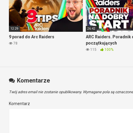
12:29
26:42
9 porad do Arc Raiders
ARC Raiders. Poradnik 
początkujących
78
115
100%
Komentarze
Twój adres email nie zostanie opublikowany.
Wymagane pola są oznaczon
Komentarz