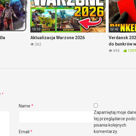
10:10
02:42
dla
Aktualizacja Warzone 2026
Verdansk 202
do bunkrów 
262
693
100
e
*
Name
*
Zapamiętaj moje dan
tej przeglądarce pod
pisania kolejnych
komentarzy.
Email
*