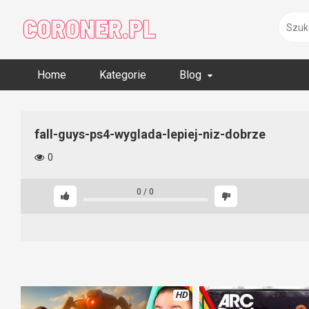
Skip
to
content
Home
Kategorie
Blog
fall-guys-ps4-wyglada-lepiej-niz-dobrze
0
0
/
0
HD