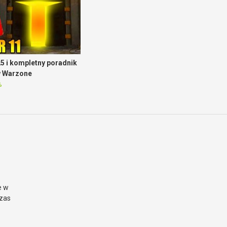
5 i kompletny poradnik
w Warzone
%
e w
czas