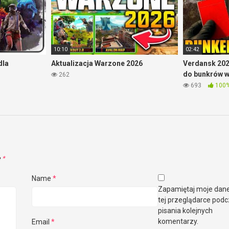
10:10
02:42
dla
Aktualizacja Warzone 2026
Verdansk 202
do bunkrów 
262
693
100
e
*
Name
*
Zapamiętaj moje dan
tej przeglądarce pod
pisania kolejnych
komentarzy.
Email
*