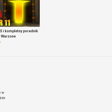
5 i kompletny poradnik
w Warzone
%
e w
czas