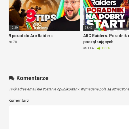
12:29
26:42
9 porad do Arc Raiders
ARC Raiders. Poradnik 
początkujących
78
114
100%
Komentarze
Twój adres email nie zostanie opublikowany.
Wymagane pola są oznaczon
Komentarz