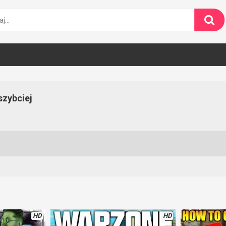
zybciej
HD
HD