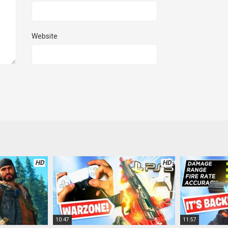
Website
HD
HD
10:47
11:57