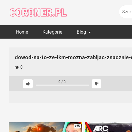
Skip
to
content
Home
Kategorie
Blog
dowod-na-to-ze-lkm-mozna-zabijac-znacznie-s
0
0
/
0
HD