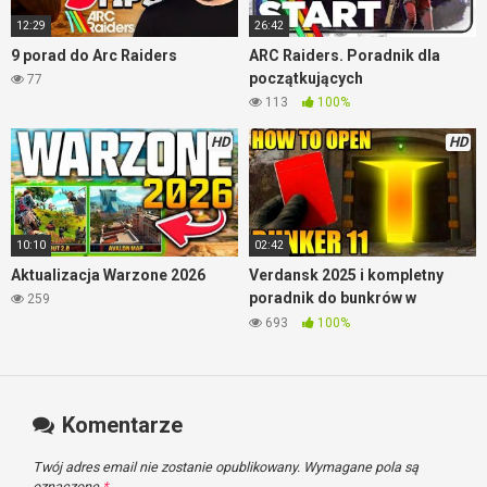
12:29
26:42
9 porad do Arc Raiders
ARC Raiders. Poradnik dla
początkujących
77
113
100%
HD
HD
10:10
02:42
Aktualizacja Warzone 2026
Verdansk 2025 i kompletny
poradnik do bunkrów w
259
Warzone
693
100%
Komentarze
Twój adres email nie zostanie opublikowany.
Wymagane pola są
oznaczone
*