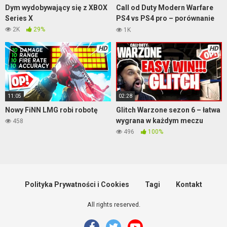
Dym wydobywający się z XBOX
Call od Duty Modern Warfare
Series X
PS4 vs PS4 pro – porównanie
grafiki
2K
29%
1K
HD
HD
11:05
02:28
Nowy FiNN LMG robi robotę
Glitch Warzone sezon 6 – łatwa
wygrana w każdym meczu
458
496
100%
Polityka Prywatności i Cookies
Tagi
Kontakt
All rights reserved.