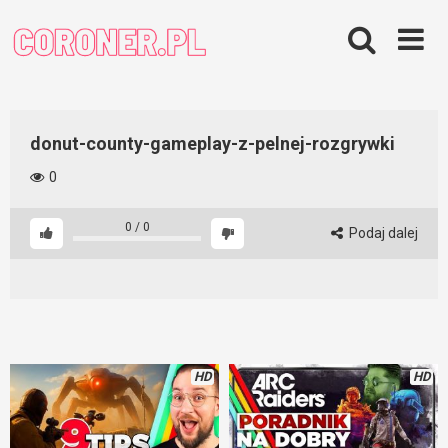
Skip
to
content
donut-county-gameplay-z-pelnej-rozgrywki
0
0
/
0
Podaj dalej
HD
HD