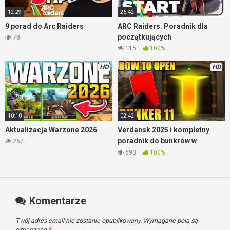
12:29
26:42
9 porad do Arc Raiders
ARC Raiders. Poradnik dla
początkujących
78
115
100%
HD
HD
10:10
02:42
Aktualizacja Warzone 2026
Verdansk 2025 i kompletny
poradnik do bunkrów w
262
Warzone
693
100%
Komentarze
Twój adres email nie zostanie opublikowany.
Wymagane pola są
oznaczone
*