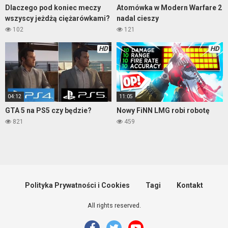
Dlaczego pod koniec meczy
Atomówka w Modern Warfare 2
wszyscy jeżdżą ciężarówkami?
nadal cieszy
102
121
HD
HD
04:12
11:05
GTA 5 na PS5 czy będzie?
Nowy FiNN LMG robi robotę
821
459
Polityka Prywatności i Cookies
Tagi
Kontakt
All rights reserved.