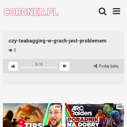
Skip
to
content
czy-teabagging-w-grach-jest-problemem
0
0
/
0
Podaj dalej
HD
HD