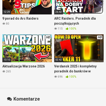
12:29
26:42
9 porad do Arc Raiders
ARC Raiders. Poradnik dla
początkujących
80
115
100%
HD
HD
10:10
02:42
Aktualizacja Warzone 2026
Verdansk 2025 i kompletny
poradnik do bunkrów w
265
Warzone
696
100%
Komentarze