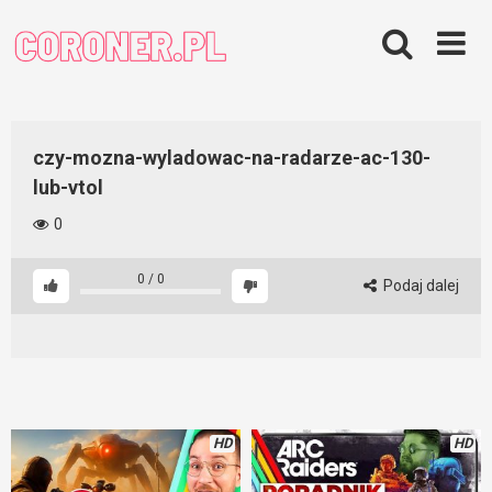
Skip
to
content
czy-mozna-wyladowac-na-radarze-ac-130-
lub-vtol
0
0
/
0
Podaj dalej
HD
HD