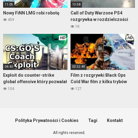
11:05
13:58
Nowy FiNN LMG robi robotę
Call of Duty Warzone PS4
rozgrywka w rozdzielczości
459
1080p i 60fps
1K
HD
HD
04:40
03:52:49
Exploit do counter-strike
Film z rozgrywki Black Ops
global offensive który pozwalał
Cold War film z kilku trybów
na…
multiplayera
104
127
Polityka Prywatności i Cookies
Tagi
Kontakt
All rights reserved.