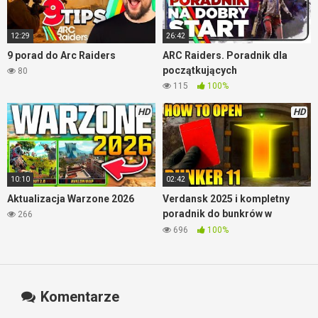
12:29
26:42
9 porad do Arc Raiders
ARC Raiders. Poradnik dla
początkujących
80
115
100%
HD
HD
10:10
02:42
Aktualizacja Warzone 2026
Verdansk 2025 i kompletny
poradnik do bunkrów w
266
Warzone
696
100%
Komentarze