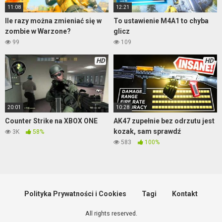
11:08
12:21
Ile razy można zmieniać się w
To ustawienie M4A1 to chyba
zombie w Warzone?
glicz
99
109
HD
HD
20:01
10:28
Counter Strike na XBOX ONE
AK47 zupełnie bez odrzutu jest
kozak, sam sprawdź
3K
58%
583
100%
Polityka Prywatności i Cookies
Tagi
Kontakt
All rights reserved.