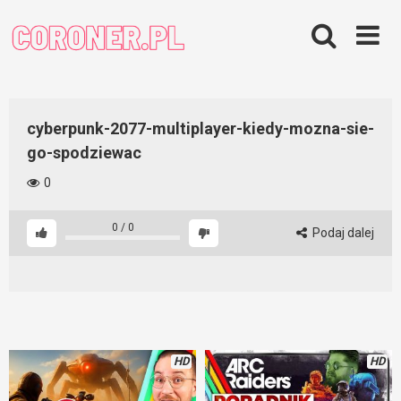
Skip
to
content
cyberpunk-2077-multiplayer-kiedy-mozna-sie-
go-spodziewac
0
0
/
0
Podaj dalej
HD
HD