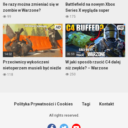
Ile razy można zmieniać się w
Battlefield na nowym Xbox
zombie w Warzone?
Series X wygląda super
99
175
HD
HD
14:02
05:59
Przeciwnicy wykończeni
W jaki sposób rzucić C4 dalej
nietoperzem musieli być nieźle
niż zwykle? – Warzone
wkurzeni
250
118
Polityka Prywatności i Cookies
Tagi
Kontakt
All rights reserved.