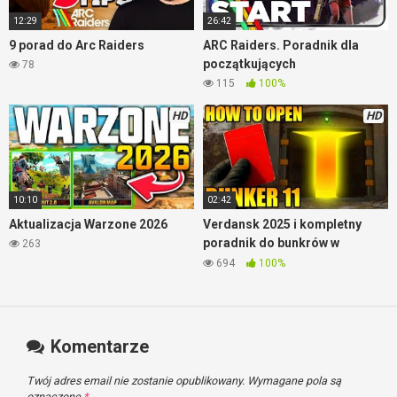
12:29
26:42
9 porad do Arc Raiders
ARC Raiders. Poradnik dla
początkujących
78
115
100%
HD
HD
10:10
02:42
Aktualizacja Warzone 2026
Verdansk 2025 i kompletny
poradnik do bunkrów w
263
Warzone
694
100%
Komentarze
Twój adres email nie zostanie opublikowany.
Wymagane pola są
oznaczone
*