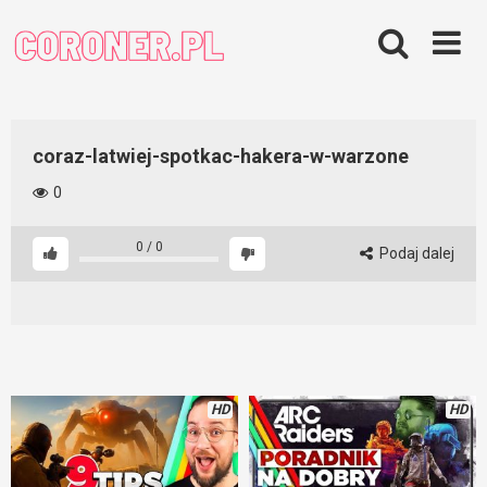
Skip
to
content
coraz-latwiej-spotkac-hakera-w-warzone
0
0
/
0
Podaj dalej
HD
HD