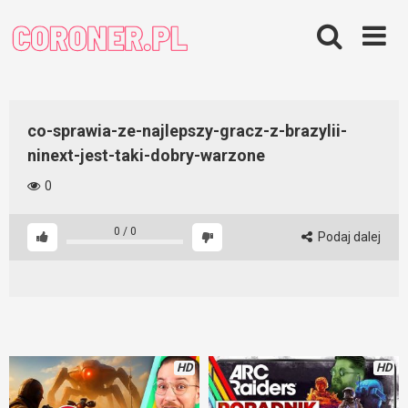
Skip
to
content
co-sprawia-ze-najlepszy-gracz-z-brazylii-
ninext-jest-taki-dobry-warzone
0
0
/
0
Podaj dalej
HD
HD