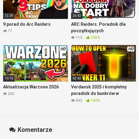
12:29
26:42
9 porad do Arc Raiders
ARC Raiders. Poradnik dla
początkujących
77
113
100%
HD
HD
10:10
02:42
Aktualizacja Warzone 2026
Verdansk 2025 i kompletny
poradnik do bunkrów w
260
Warzone
693
100%
Komentarze