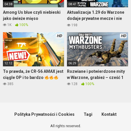
04:38
08:47
Among Us blue czyli niebieski
Aktualizacja 1.29 do Warzone
jako świeże mięso
dodaje prywatne mecze i nie
tylko
1K
100%
198
HD
HD
12:12
06:29
To prawda, że CR-56 AMAX jest
Rozwiane i potwierdzone mity
ciągle OP i to bardzo
w Warzone, grabież – cześć 1
385
128
100%
Polityka Prywatności i Cookies
Tagi
Kontakt
All rights reserved.