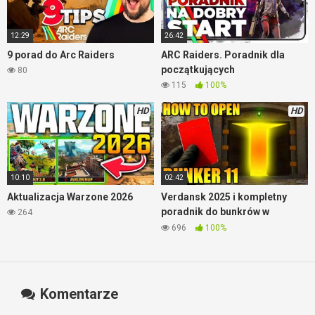
12:29
26:42
9 porad do Arc Raiders
ARC Raiders. Poradnik dla
początkujących
80
115
100%
HD
HD
10:10
02:42
Aktualizacja Warzone 2026
Verdansk 2025 i kompletny
poradnik do bunkrów w
264
Warzone
696
100%
Komentarze