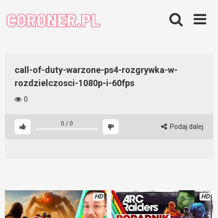
Skip
to
content
call-of-duty-warzone-ps4-rozgrywka-w-
rozdzielczosci-1080p-i-60fps
0
0
/
0
Podaj dalej
HD
HD