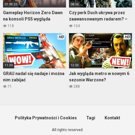
01:09:20
08:36
Gameplay Horizon Zero Dawn
Czy perk Duch ukrywa przez
na konsoli PS5 wygląda
zaawansowanym radarem? –
miodnie
Warzone
118
104
HD
HD
11:30
12:03
GRAU nadal się nadaje i można
Jak wygląda metro w nowym 6
nim zabijać
sezonie Warzone?
71
288
Polityka Prywatności i Cookies
Tagi
Kontakt
All rights reserved.