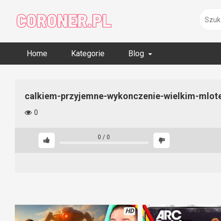
Skip
to
content
Home
Kategorie
Blog
calkiem-przyjemne-wykonczenie-wielkim-mlo
0
0
/
0
HD