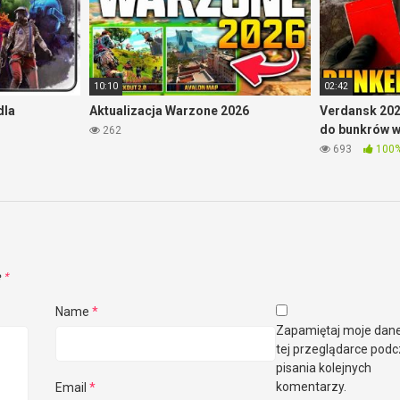
10:10
02:42
dla
Aktualizacja Warzone 2026
Verdansk 202
do bunkrów 
262
693
100
e
*
Name
*
Zapamiętaj moje dan
tej przeglądarce pod
pisania kolejnych
komentarzy.
Email
*