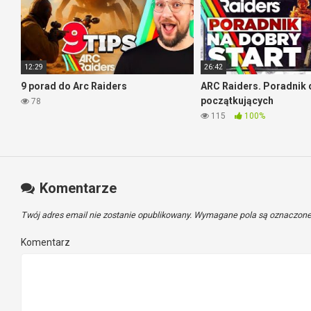
12:29
26:42
9 porad do Arc Raiders
ARC Raiders. Poradnik 
początkujących
78
115
100%
Komentarze
Twój adres email nie zostanie opublikowany.
Wymagane pola są oznaczon
Komentarz