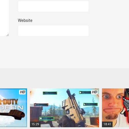
Website
HD
HD
15:29
18:41