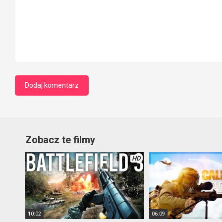
Zobacz te filmy
HD
10:02
06:09