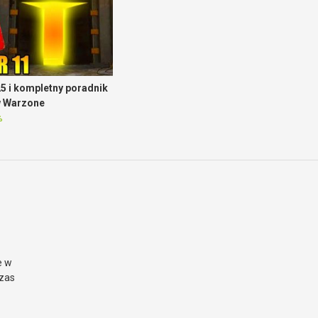
5 i kompletny poradnik
w Warzone
%
e w
czas