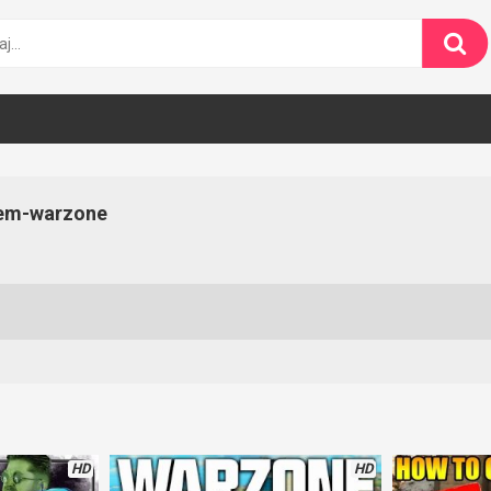
tem-warzone
HD
HD