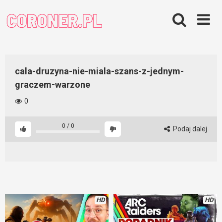
Skip
to
content
cala-druzyna-nie-miala-szans-z-jednym-
graczem-warzone
0
0
/
0
Podaj dalej
HD
HD