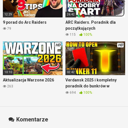
12:29
26:42
9 porad do Arc Raiders
ARC Raiders. Poradnik dla
początkujących
79
115
100%
HD
HD
10:10
02:42
Aktualizacja Warzone 2026
Verdansk 2025 i kompletny
poradnik do bunkrów w
263
Warzone
694
100%
Komentarze