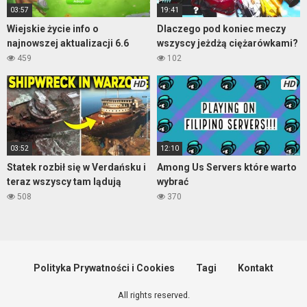
03:57
19:41
Wiejskie życie info o
Dlaczego pod koniec meczy
najnowszej aktualizacji 6.6
wszyscy jeżdżą ciężarówkami?
459
102
HD
HD
03:52
12:10
Statek rozbił się w Verdańsku i
Among Us Servers które warto
teraz wszyscy tam lądują
wybrać
508
370
Polityka Prywatności i Cookies
Tagi
Kontakt
All rights reserved.