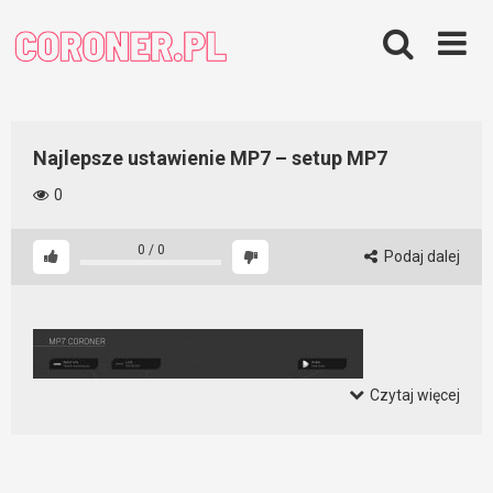
Skip
to
content
Najlepsze ustawienie MP7 – setup MP7
0
0
/
0
Podaj dalej
Czytaj więcej