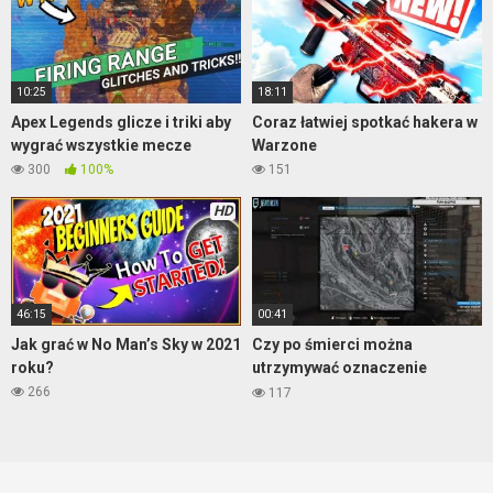
10:25
18:11
Apex Legends glicze i triki aby
Coraz łatwiej spotkać hakera w
wygrać wszystkie mecze
Warzone
300
100%
151
HD
46:15
00:41
Jak grać w No Man’s Sky w 2021
Czy po śmierci można
roku?
utrzymywać oznaczenie
wroga? – Warzone
266
117