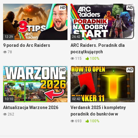
HD
HD
MP7
12:29
26:42
9 porad do Arc Raiders
ARC Raiders. Poradnik dla
początkujących
78
115
100%
HD
HD
10:10
02:42
Aktualizacja Warzone 2026
Verdansk 2025 i kompletny
poradnik do bunkrów w
262
Warzone
693
100%