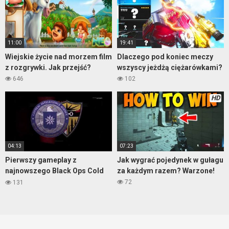
11:00
19:41
Wiejskie życie nad morzem film
Dlaczego pod koniec meczy
z rozgrywki. Jak przejść?
wszyscy jeżdżą ciężarówkami?
646
102
HD
04:13
07:23
Pierwszy gameplay z
Jak wygrać pojedynek w gułagu
najnowszego Black Ops Cold
za każdym razem? Warzone!
War
72
131