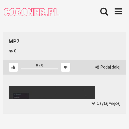
Skip
to
content
MP7
0
0
/
0
Podaj dalej
Czytaj więcej