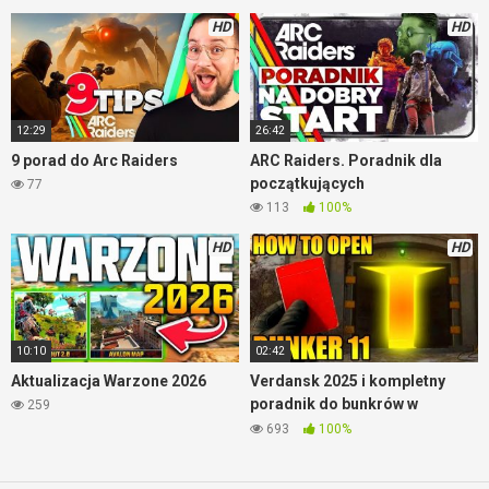
HD
HD
cod modern warfare 2
12:29
26:42
9 porad do Arc Raiders
ARC Raiders. Poradnik dla
początkujących
77
113
100%
HD
HD
10:10
02:42
Aktualizacja Warzone 2026
Verdansk 2025 i kompletny
poradnik do bunkrów w
259
Warzone
693
100%