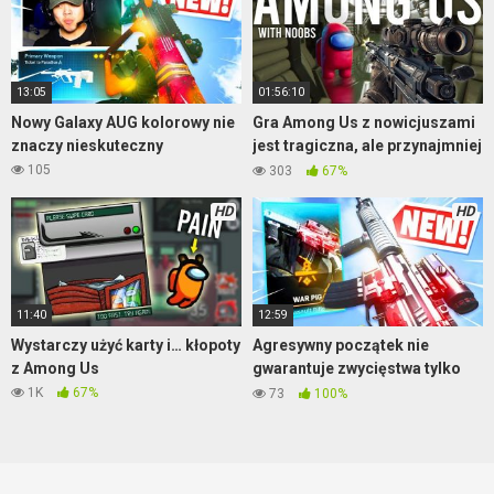
13:05
01:56:10
Nowy Galaxy AUG kolorowy nie
Gra Among Us z nowicjuszami
znaczy nieskuteczny
jest tragiczna, ale przynajmniej
jest wesoło
105
303
67%
HD
HD
11:40
12:59
Wystarczy użyć karty i… kłopoty
Agresywny początek nie
z Among Us
gwarantuje zwycięstwa tylko
sporo killi
Warzone
1K
67%
73
100%