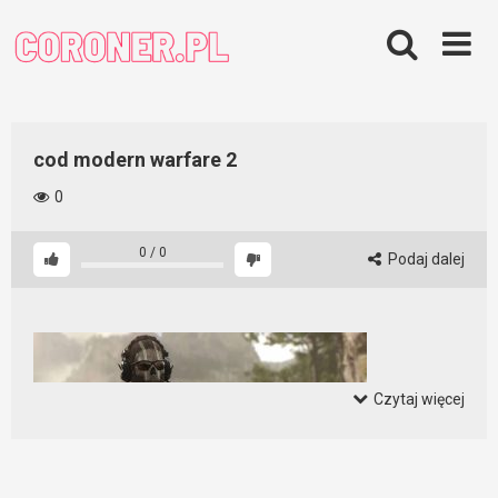
Skip
to
content
cod modern warfare 2
0
0
/
0
Podaj dalej
Czytaj więcej