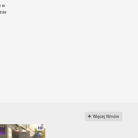
e w
czas
Więcej filmów
HD