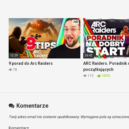
HD
12:29
26:42
Turtle Beach Stealth 520
9 porad do Arc Raiders
ARC Raiders. Poradnik 
początkujących
78
115
100%
Komentarze
Twój adres email nie zostanie opublikowany.
Wymagane pola są oznaczon
Komentarz