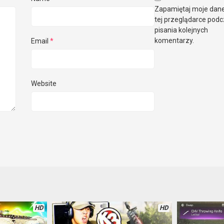
Zapamiętaj moje dan
tej przeglądarce pod
pisania kolejnych
komentarzy.
Email
*
Website
HD
HD