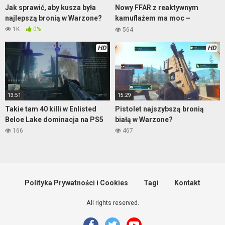
Jak sprawić, aby kusza była
Nowy FFAR z reaktywnym
najlepszą bronią w Warzone?
kamuflażem ma moc –
Warzone
1K
0%
564
HD
HD
13:51
15:29
Takie tam 40 killi w Enlisted
Pistolet najszybszą bronią
Beloe Lake dominacja na PS5
białą w Warzone?
166
467
Polityka Prywatności i Cookies
Tagi
Kontakt
All rights reserved.