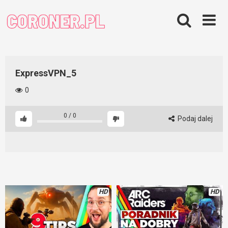
Skip
to
content
ExpressVPN_5
0
0
/
0
Podaj dalej
HD
HD