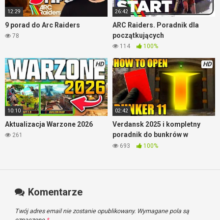
12:29
26:42
9 porad do Arc Raiders
ARC Raiders. Poradnik dla
początkujących
78
114
100%
HD
HD
10:10
02:42
Aktualizacja Warzone 2026
Verdansk 2025 i kompletny
poradnik do bunkrów w
261
Warzone
693
100%
Komentarze
Twój adres email nie zostanie opublikowany.
Wymagane pola są
oznaczone
*