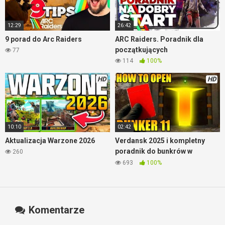
12:29
26:42
9 porad do Arc Raiders
ARC Raiders. Poradnik dla
początkujących
77
114
100%
HD
HD
10:10
02:42
Aktualizacja Warzone 2026
Verdansk 2025 i kompletny
poradnik do bunkrów w
260
Warzone
693
100%
Komentarze