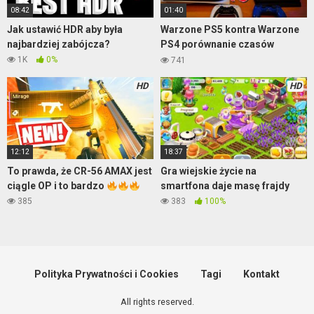
08:42
01:40
Jak ustawić HDR aby była
Warzone PS5 kontra Warzone
najbardziej zabójcza?
PS4 porównanie czasów
ładowania
1K
0%
741
HD
HD
12:12
18:37
To prawda, że CR-56 AMAX jest
Gra wiejskie życie na
ciągle OP i to bardzo
smartfona daje masę frajdy
385
383
100%
Polityka Prywatności i Cookies
Tagi
Kontakt
All rights reserved.