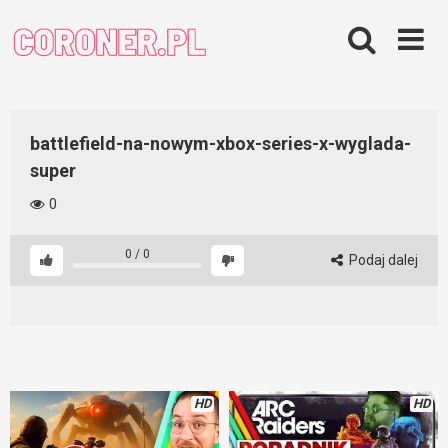
Skip
to
content
battlefield-na-nowym-xbox-series-x-wyglada-
super
0
0
/
0
Podaj dalej
HD
HD