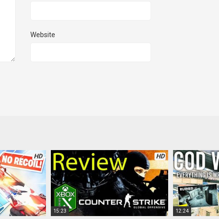
Website
HD
HD
15:23
12:24