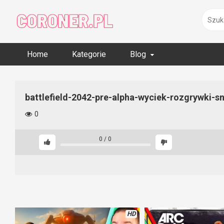
Skip
to
content
Home
Kategorie
Blog
battlefield-2042-pre-alpha-wyciek-rozgrywki-s
0
0
/
0
HD