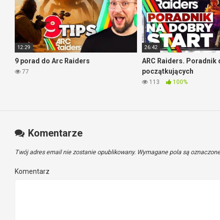
12:29
26:42
9 porad do Arc Raiders
ARC Raiders. Poradnik 
początkujących
77
113
100%
Komentarze
Twój adres email nie zostanie opublikowany.
Wymagane pola są oznaczon
Komentarz