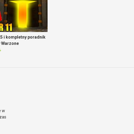
5 i kompletny poradnik
w Warzone
%
e w
czas