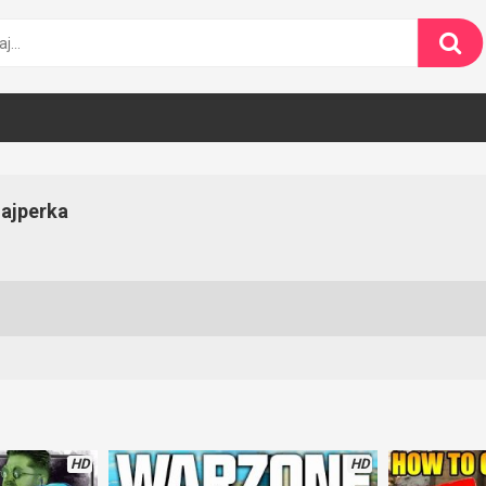
najperka
HD
HD