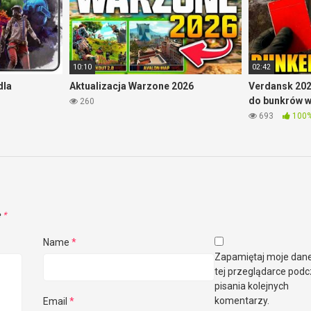
10:10
02:42
dla
Aktualizacja Warzone 2026
Verdansk 202
do bunkrów 
260
693
100
e
*
Name
*
Zapamiętaj moje dan
tej przeglądarce pod
pisania kolejnych
komentarzy.
Email
*