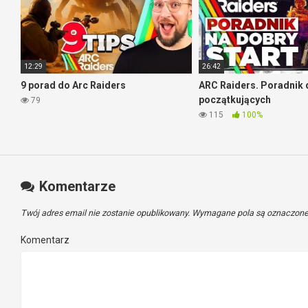
12:29
26:42
9 porad do Arc Raiders
ARC Raiders. Poradnik 
początkujących
79
115
100%
Komentarze
Twój adres email nie zostanie opublikowany.
Wymagane pola są oznaczon
Komentarz