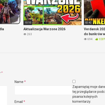
10:10
02:42
dla
Aktualizacja Warzone 2026
Verdansk 202
do bunkrów 
263
694
100
e
*
Name
*
Zapamiętaj moje dan
tej przeglądarce pod
pisania kolejnych
komentarzy.
Email
*