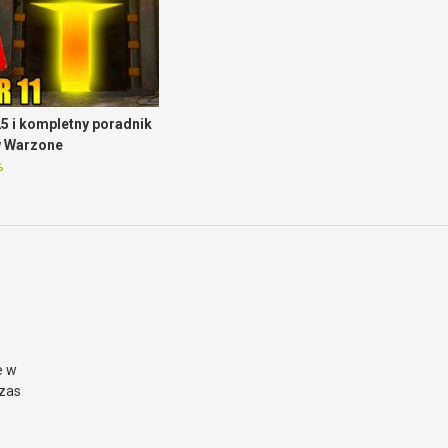
5 i kompletny poradnik
w Warzone
%
e w
czas