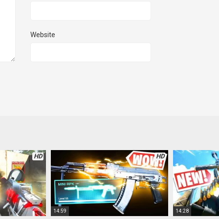
Website
HD
HD
14:59
14:28