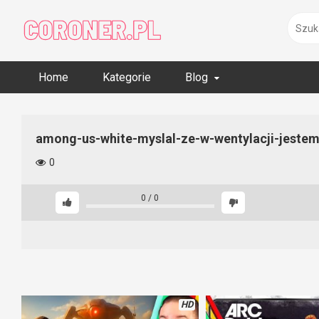
Skip
to
content
Home
Kategorie
Blog
among-us-white-myslal-ze-w-wentylacji-jeste
0
0
/
0
HD