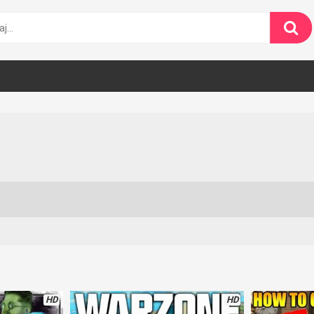
m
HD
HD