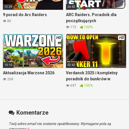
12:29
26:42
9 porad do Arc Raiders
ARC Raiders. Poradnik dla
początkujących
80
115
100%
HD
HD
10:10
02:42
Aktualizacja Warzone 2026
Verdansk 2025 i kompletny
poradnik do bunkrów w
268
Warzone
697
100%
Komentarze
Twój adres email nie zostanie opublikowany.
Wymagane pola są
oznaczone
*