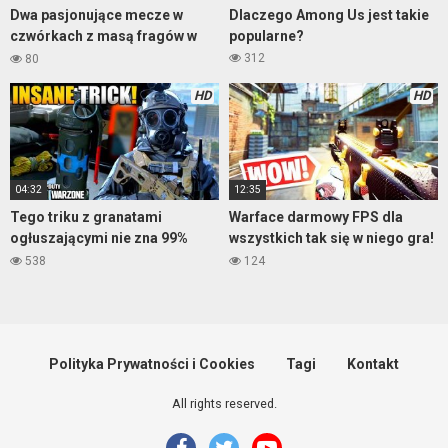
Dwa pasjonujące mecze w
Dlaczego Among Us jest takie
czwórkach z masą fragów w
popularne?
Warzone
312
80
HD
HD
04:32
12:35
Tego triku z granatami
Warface darmowy FPS dla
ogłuszającymi nie zna 99%
wszystkich tak się w niego gra!
graczy Warzone
538
124
Polityka Prywatności i Cookies
Tagi
Kontakt
All rights reserved.