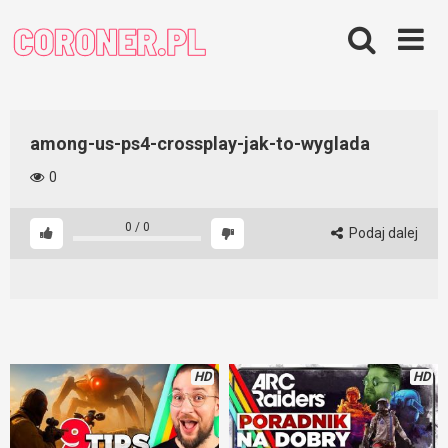
Skip
to
content
among-us-ps4-crossplay-jak-to-wyglada
0
0
/
0
Podaj dalej
HD
HD