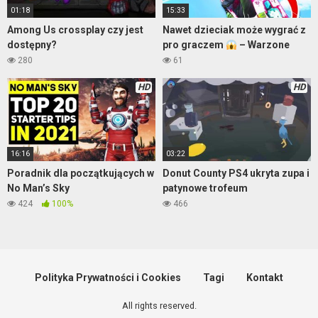
01:18
15:33
Among Us crossplay czy jest
Nawet dzieciak może wygrać z
dostępny?
pro graczem
– Warzone
280
61
HD
HD
16:16
03:22
Poradnik dla początkujących w
Donut County PS4 ukryta zupa i
No Man’s Sky
patynowe trofeum
424
100%
466
Polityka Prywatności i Cookies
Tagi
Kontakt
All rights reserved.