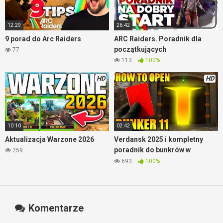
12:29
26:42
9 porad do Arc Raiders
ARC Raiders. Poradnik dla
początkujących
77
113
100%
HD
HD
10:10
02:42
Aktualizacja Warzone 2026
Verdansk 2025 i kompletny
poradnik do bunkrów w
259
Warzone
693
100%
Komentarze