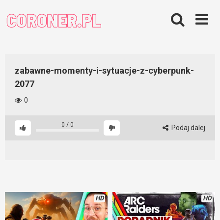
Skip
to
content
zabawne-momenty-i-sytuacje-z-cyberpunk-
2077
0
0
/
0
Podaj dalej
HD
HD