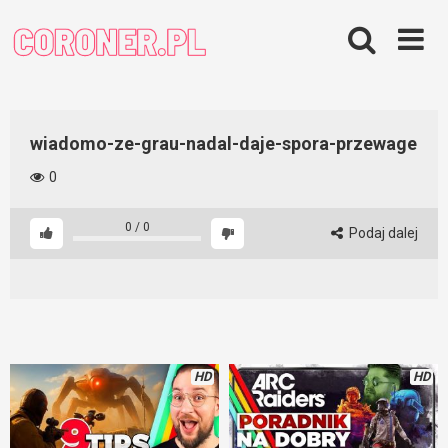
Skip
to
content
wiadomo-ze-grau-nadal-daje-spora-przewage
0
0
/
0
Podaj dalej
HD
HD