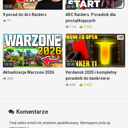
12:29
26:42
9 porad do Arc Raiders
ARC Raiders. Poradnik dla
początkujących
77
114
100%
HD
HD
10:10
02:42
Aktualizacja Warzone 2026
Verdansk 2025 i kompletny
poradnik do bunkrów w
260
Warzone
693
100%
Komentarze
Twój adres email nie zostanie opublikowany.
Wymagane pola są
oznaczone
*