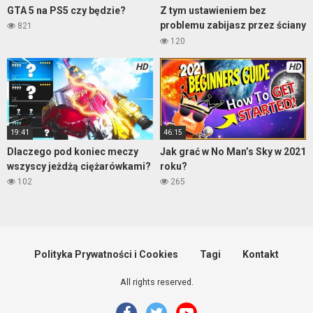
GTA 5 na PS5 czy będzie?
Z tym ustawieniem bez
problemu zabijasz przez ściany
821
120
HD
HD
19:41
46:15
Dlaczego pod koniec meczy
Jak grać w No Man’s Sky w 2021
wszyscy jeżdżą ciężarówkami?
roku?
102
265
Polityka Prywatności i Cookies
Tagi
Kontakt
All rights reserved.