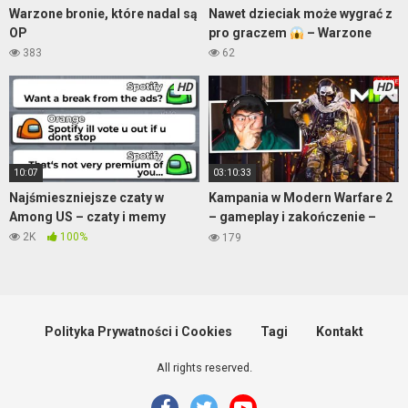
Warzone bronie, które nadal są
Nawet dzieciak może wygrać z
OP
pro graczem
– Warzone
383
62
HD
HD
10:07
03:10:33
Najśmieszniejsze czaty w
Kampania w Modern Warfare 2
Among US – czaty i memy
– gameplay i zakończenie –
część 2
2K
100%
179
Polityka Prywatności i Cookies
Tagi
Kontakt
All rights reserved.