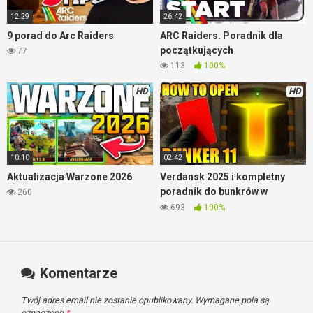
12:29
26:42
9 porad do Arc Raiders
ARC Raiders. Poradnik dla
początkujących
77
113
100%
HD
HD
10:10
02:42
Aktualizacja Warzone 2026
Verdansk 2025 i kompletny
poradnik do bunkrów w
260
Warzone
693
100%
Komentarze
Twój adres email nie zostanie opublikowany.
Wymagane pola są
oznaczone
*