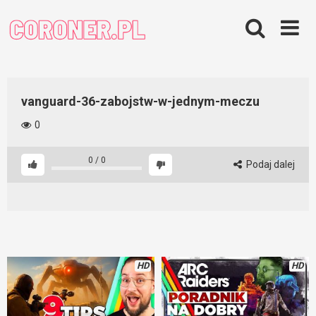
Skip
to
content
vanguard-36-zabojstw-w-jednym-meczu
0
0
/
0
Podaj dalej
HD
HD