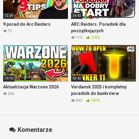
12:29
26:42
9 porad do Arc Raiders
ARC Raiders. Poradnik dla
początkujących
77
113
100%
HD
HD
10:10
02:42
Aktualizacja Warzone 2026
Verdansk 2025 i kompletny
poradnik do bunkrów w
260
Warzone
693
100%
Komentarze