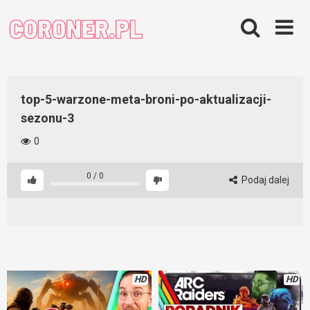
Skip
to
content
top-5-warzone-meta-broni-po-aktualizacji-
sezonu-3
0
0
/
0
Podaj dalej
HD
HD