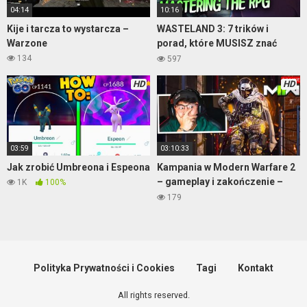
04:14
10:16
Kije i tarcza to wystarcza –
WASTELAND 3: 7 trików i
Warzone
porad, które MUSISZ znać
zanim zaczniesz grać
134
597
HD
HD
03:59
03:10:33
Jak zrobić Umbreona i Espeona
Kampania w Modern Warfare 2
– gameplay i zakończenie –
1K
100%
część 2
179
Polityka Prywatności i Cookies
Tagi
Kontakt
All rights reserved.