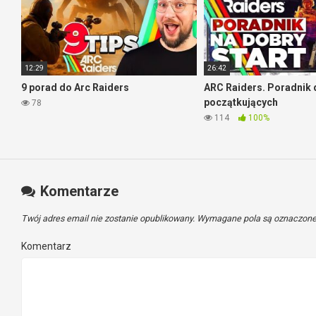
12:29
26:42
9 porad do Arc Raiders
ARC Raiders. Poradnik 
początkujących
78
114
100%
Komentarze
Twój adres email nie zostanie opublikowany.
Wymagane pola są oznaczon
Komentarz