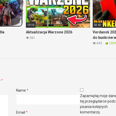
10:10
02:42
dla
Aktualizacja Warzone 2026
Verdansk 202
do bunkrów 
261
693
100
e
*
Name
*
Zapamiętaj moje dan
tej przeglądarce pod
pisania kolejnych
komentarzy.
Email
*