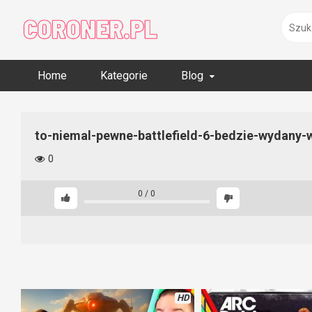
Skip
to
content
Home
Kategorie
Blog
to-niemal-pewne-battlefield-6-bedzie-wydany
0
0
/
0
HD