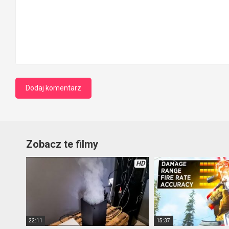
Zobacz te filmy
HD
22:11
15:37