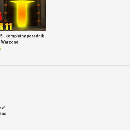
5 i kompletny poradnik
w Warzone
%
e w
czas