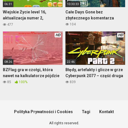
06:31
10:30:33
Wiejskie Życie level 16,
Całe Days Gone bez
aktualizacja numer 2,
zbytecznego komentarza
rozgrywka w HD 1080p
104
477
HD
HD
08:26
22:46
BZFlag gra w czołgi, która
Błędy, artefakty i glicze w grze
nawet na kalkulatorze pójdzie
Cyberpunk 2077 – część druga
85
100%
839
Polityka Prywatności i Cookies
Tagi
Kontakt
All rights reserved.