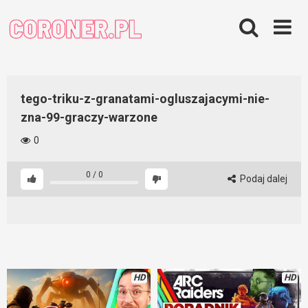
Skip
to
content
tego-triku-z-granatami-ogluszajacymi-nie-
zna-99-graczy-warzone
0
0
/
0
Podaj dalej
HD
HD