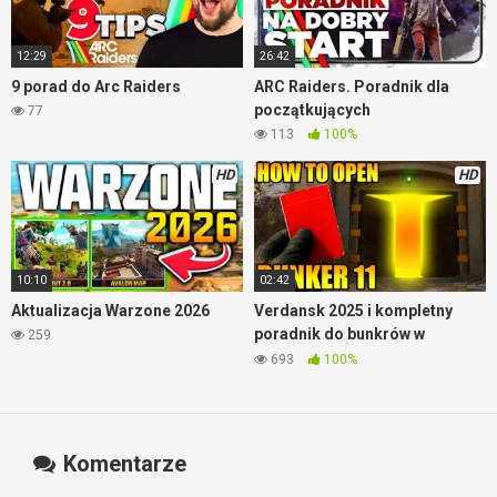
12:29
26:42
9 porad do Arc Raiders
ARC Raiders. Poradnik dla
początkujących
77
113
100%
HD
HD
10:10
02:42
Aktualizacja Warzone 2026
Verdansk 2025 i kompletny
poradnik do bunkrów w
259
Warzone
693
100%
Komentarze