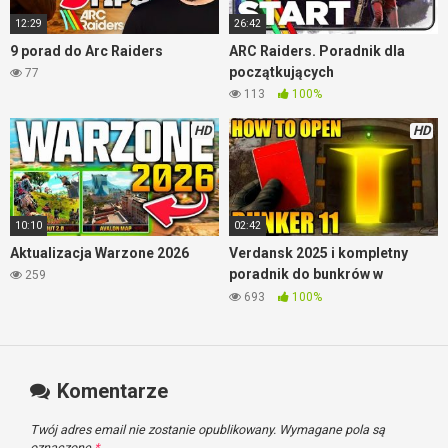
12:29
26:42
9 porad do Arc Raiders
ARC Raiders. Poradnik dla
początkujących
77
113
100%
HD
HD
10:10
02:42
Aktualizacja Warzone 2026
Verdansk 2025 i kompletny
poradnik do bunkrów w
259
Warzone
693
100%
Komentarze
Twój adres email nie zostanie opublikowany.
Wymagane pola są
oznaczone
*