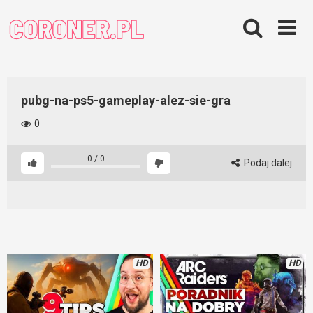
Skip
to
content
pubg-na-ps5-gameplay-alez-sie-gra
0
0
/
0
Podaj dalej
HD
HD