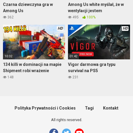
Czarna dziewczyna gra w
Among Us white myślał, że w
Among Us
wentylacji jestem
362
495
100%
HD
HD
10:32
01:42
134 killi w dominacji na mapie
Vigor darmowa gra typu
Shipment robi wrażenie
survival na PS5
148
231
Polityka Prywatności i Cookies
Tagi
Kontakt
All rights reserved.