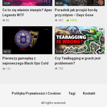
10:39
05:54
Co to się właśnie stanęło? Apex
Poradnik jak przejść hordę
Legends WTF
przy młynie – Days Gone
86
462
100%
HD
04:13
11:58
Pierwszy gameplay z
Czy TeaBagging w grach jest
najnowszego Black Ops Cold
problemem?
War
782
131
Polityka Prywatności i Cookies
Tagi
Kontakt
All rights reserved.