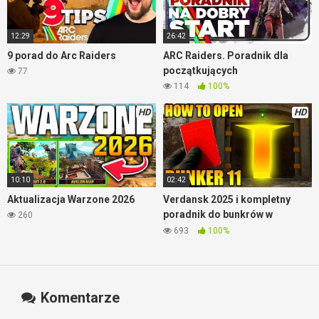
12:29
26:42
9 porad do Arc Raiders
ARC Raiders. Poradnik dla
początkujących
77
114
100%
HD
HD
10:10
02:42
Aktualizacja Warzone 2026
Verdansk 2025 i kompletny
poradnik do bunkrów w
260
Warzone
693
100%
Komentarze