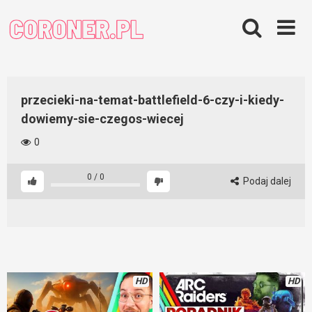
Skip
to
content
przecieki-na-temat-battlefield-6-czy-i-kiedy-
dowiemy-sie-czegos-wiecej
0
0
/
0
Podaj dalej
HD
HD