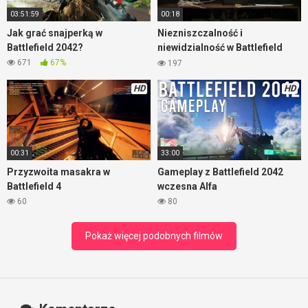
03:51:59
00:18
Jak grać snajperką w
Niezniszczalność i
Battlefield 2042?
niewidzialność w Battlefield
2042
671
67%
197
HD
HD
00:31
33:00
Przyzwoita masakra w
Gameplay z Battlefield 2042
Battlefield 4
wczesna Alfa
60
80
Pokaż więcej podobnych filmów