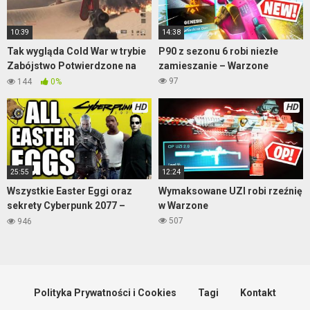
10:39
14:38
Tak wygląda Cold War w trybie
P90 z sezonu 6 robi niezłe
Zabójstwo Potwierdzone na
zamieszanie – Warzone
mapie Satellite
97
144
0%
HD
HD
25:55
12:24
Wszystkie Easter Eggi oraz
Wymaksowane UZI robi rzeźnię
sekrety Cyberpunk 2077 –
w Warzone
cześć 1
507
946
Polityka Prywatności i Cookies
Tagi
Kontakt