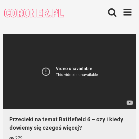
Skip
to
content
Przecieki na temat Battlefield 6 – czy i kiedy
dowiemy się czegoś więcej?
229