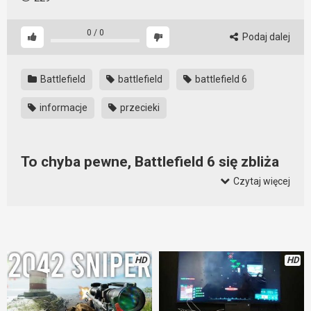
0
/
0
Podaj dalej
Battlefield
battlefield
battlefield 6
informacje
przecieki
To chyba pewne, Battlefield 6 się zbliża
Czytaj więcej
Niektóre z przecieków mogą świadczyć o tym, że prace nad
Battlefield 6 są bardzo zaawansowane. Co to nam mówi?
Cóż, może się okazać, ze Battlefield pojawi się wcześniej niż
wszyscy sądzili. Nie musi tak być, ale przecieki o tym
wskazują. Kiedy będzie premiera? Zobaczymy. Jeszcze
HD
HD
trzeba poczekać.