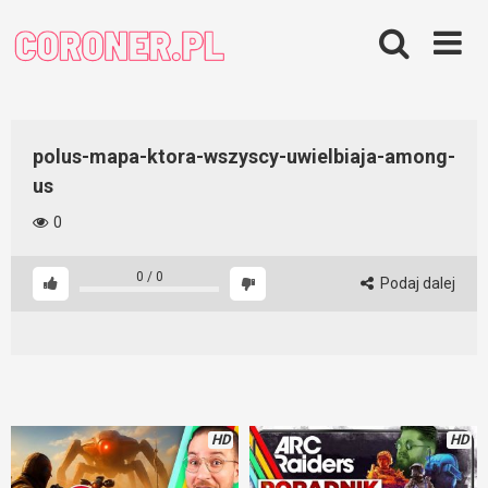
Skip
to
content
polus-mapa-ktora-wszyscy-uwielbiaja-among-
us
0
0
/
0
Podaj dalej
HD
HD