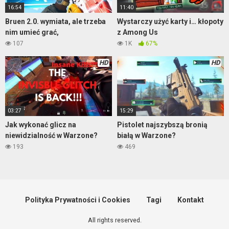
16:54
11:40
Bruen 2.0. wymiata, ale trzeba
Wystarczy użyć karty i… kłopoty
nim umieć grać,
z Among Us
107
1K
67%
HD
HD
03:27
15:29
Jak wykonać glicz na
Pistolet najszybszą bronią
niewidzialność w Warzone?
białą w Warzone?
193
469
Polityka Prywatności i Cookies
Tagi
Kontakt
All rights reserved.