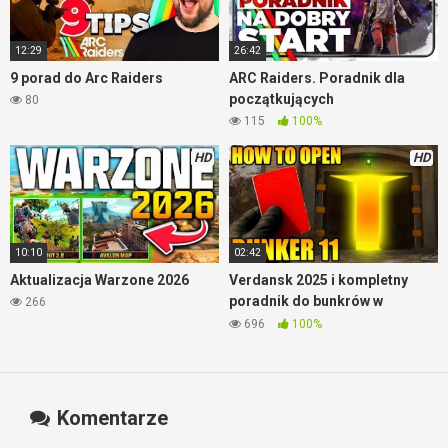
12:29
26:42
9 porad do Arc Raiders
ARC Raiders. Poradnik dla
początkujących
80
115
100%
HD
HD
10:10
02:42
Aktualizacja Warzone 2026
Verdansk 2025 i kompletny
poradnik do bunkrów w
266
Warzone
696
100%
Komentarze