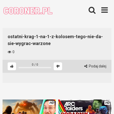
Skip
to
content
ostatni-krag-1-na-1-z-kolosem-tego-nie-da-
sie-wygrac-warzone
0
0
/
0
Podaj dalej
HD
HD