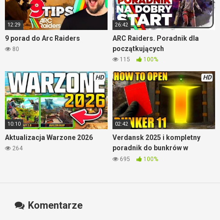
12:29
26:42
9 porad do Arc Raiders
ARC Raiders. Poradnik dla
początkujących
80
115
100%
HD
HD
10:10
02:42
Aktualizacja Warzone 2026
Verdansk 2025 i kompletny
poradnik do bunkrów w
264
Warzone
695
100%
Komentarze