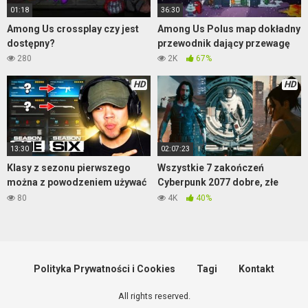
01:18
36:30
Among Us crossplay czy jest
Among Us Polus map dokładny
dostępny?
przewodnik dający przewagę
280
2K
67%
HD
HD
13:30
02:07:23
Klasy z sezonu pierwszego
Wszystkie 7 zakończeń
można z powodzeniem używać
Cyberpunk 2077 dobre, złe
do teraz – Warzone
oraz tajne
80
4K
40%
Polityka Prywatności i Cookies
Tagi
Kontakt
All rights reserved.